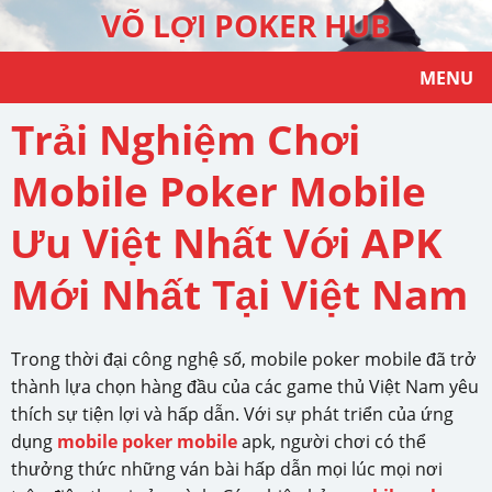
VÕ LỢI POKER HUB
MENU
Trải Nghiệm Chơi
Mobile Poker Mobile
Ưu Việt Nhất Với APK
Mới Nhất Tại Việt Nam
Trong thời đại công nghệ số, mobile poker mobile đã trở
thành lựa chọn hàng đầu của các game thủ Việt Nam yêu
thích sự tiện lợi và hấp dẫn. Với sự phát triển của ứng
dụng
mobile poker mobile
apk, người chơi có thể
thưởng thức những ván bài hấp dẫn mọi lúc mọi nơi