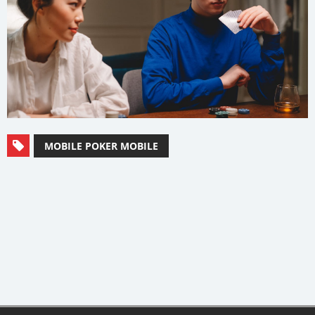
MOBILE POKER MOBILE