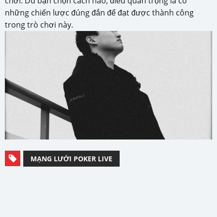
chơi. Dù bạn chọn cách nào, điều quan trọng là có
những chiến lược đúng đắn để đạt được thành công
trong trò chơi này.
MẠNG LƯỚI POKER LIVE