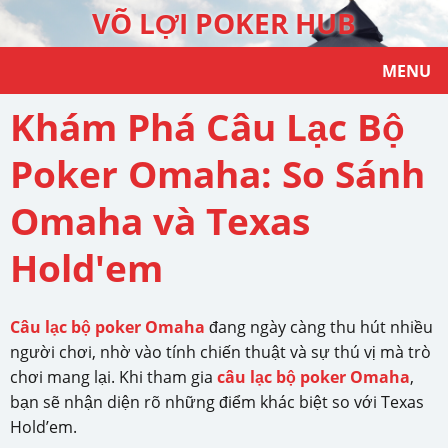
VÕ LỢI POKER HUB
MENU
Khám Phá Câu Lạc Bộ
Poker Omaha: So Sánh
Omaha và Texas
Hold'em
Câu lạc bộ poker Omaha
đang ngày càng thu hút nhiều
người chơi, nhờ vào tính chiến thuật và sự thú vị mà trò
chơi mang lại. Khi tham gia
câu lạc bộ poker Omaha
,
bạn sẽ nhận diện rõ những điểm khác biệt so với Texas
Hold’em.